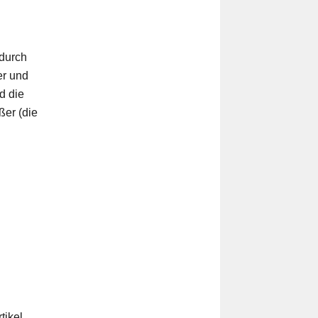
adurch
er und
rd die
ßer (die
tikel