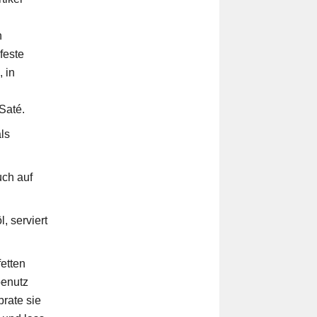
n
feste
 in
Saté.
ls
uch auf
, serviert
etten
benutz
brate sie