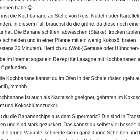
rieben habe 😉
nnst die Kochbanane an Stelle von Reis, Nudeln oder Kartoffel
den. In diesem Fall brauchst du die grüne, da diese noch eine 
ur hat. Die Banane schälen, abwaschen (Stärke), trocken tupfen,
e schneiden und in einer Pfanne mit ein wenig Kokosöl braten
estens 20 Minuten). Herrlich zu (Wok-)Gemüse oder Hühnchen-
be im Internet sogar ein Rezept für Lasagne mit Kochbananen a
er“ gefunden.
ife Kochbanane kannst du im Ofen in der Schale rösten (geht a
rill), mmhhh
chbanane ist auch als Nachtisch geeignet, gebraten im Kokosöl
imt und Kokosblütenzucker.
t du die Bananenchips aus dem Supermarkt? Die sind in Transf
en und sind stark gezuckert. Das kannst du selbst viel besser: 
r die grüne Variante, schneide sie in ganz dünne Scheiben und 