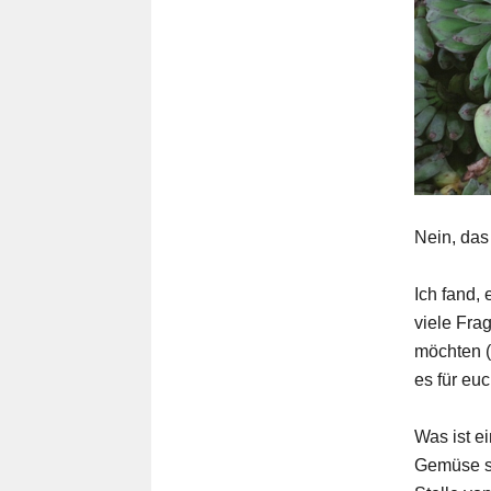
Nein, das
Ich fand,
viele Fra
möchten (z
es für eu
Was ist e
Gemüse st