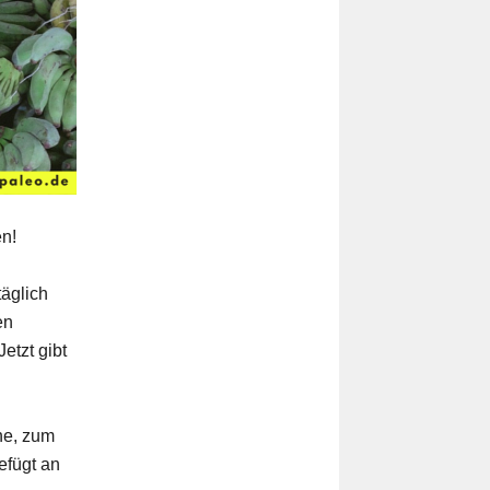
en!
täglich
en
etzt gibt
ne, zum
efügt an