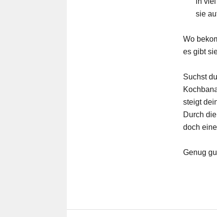
in vie
sie a
Wo bekomm
es gibt s
Suchst du
Kochbanan
steigt dei
Durch die
doch eine
Genug gu