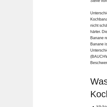
Stelle vo
Unterschi
Kochbanan
nicht schä
härter. Di
Banane re
Banane is
Unterschi
(BAUCHWEH
Beschwer
Was
Koc
Ich ha