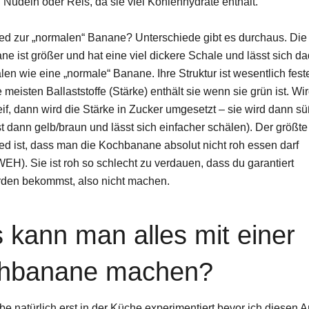
n Nudeln oder Reis, da sie viel Kohlenhydrate enthält.
ed zur „normalen“ Banane? Unterschiede gibt es durchaus. Die
e ist größer und hat eine viel dickere Schale und lässt sich d
len wie eine „normale“ Banane. Ihre Struktur ist wesentlich fest
e meisten Ballaststoffe (Stärke) enthält sie wenn sie grün ist. Wi
if, dann wird die Stärke in Zucker umgesetzt – sie wird dann sü
t dann gelb/braun und lässt sich einfacher schälen). Der größte
ed ist, dass man die Kochbanane absolut nicht roh essen darf
). Sie ist roh so schlecht zu verdauen, dass du garantiert
den bekommst, also nicht machen.
 kann man alles mit einer
hbanane machen?
be natürlich erst in der Küche experimentiert bevor ich diesen Ar