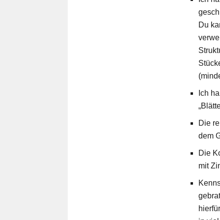
gesch
Du ka
verwen
Strukt
Stück
(mind
Ich ha
„Blätt
Die re
dem G
Die Ko
mit Z
Kenns
gebrat
hierfü