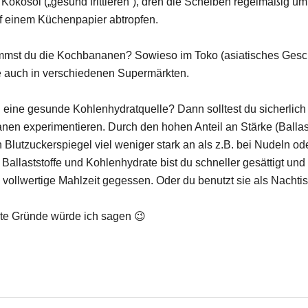
l Kokosöl („gesund frittieren“), dreh die Scheiben regelmäßig um
uf einem Küchenpapier abtropfen.
st du die Kochbananen? Sowieso im Toko (asiatisches Gesch
ie auch in verschiedenen Supermärkten.
 eine gesunde Kohlenhydratquelle? Dann solltest du sicherlich
en experimentieren. Durch den hohen Anteil an Stärke (Ballast
n Blutzuckerspiegel viel weniger stark an als z.B. bei Nudeln od
 Ballaststoffe und Kohlenhydrate bist du schneller gesättigt und
 vollwertige Mahlzeit gegessen. Oder du benutzt sie als Nachtis
te Gründe würde ich sagen 😉