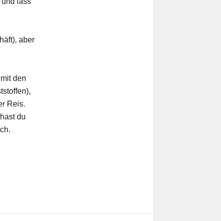
 und lass
äft), aber
 mit den
stoffen),
er Reis.
 hast du
ch.